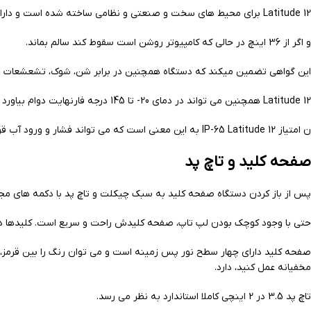
Latitude 12 برای محیط های سخت و صنعتی و نظامی ساخته شده است و دارای رتبه نظامی 810G است که گواهی می دهد که اگر دستگاه در حالت خاموش از 72 اینچ سقوط کند، سالم بماند.
و اگر از 36 اینچ در حالی که کامپیوتر روشن است سقوط کند سالم بماند.
این گواهی تضمین میکند که دستگاه همچنین در برابر شن، شوک، تشعشعات خ
Latitude 12 همچنین می تواند در دمای 20- تا 145 درجه فارنهایت دوام بیاورد و دارای یک امتیاز اضافی و استاندارد نظامی 461F برای محافظت از تداخل الکترومغناطیسی است.
ن امتیاز IP-65 Latitude 12 به این معنی است که می تواند فشار و ورود آب قوی را از هر زاویه ای بدون آسیب تحمل کند و در برابر گرد و غبار مصونیت کامل دارد.
صفحه کلید و تاچ پد
پس از باز کردن دستگاه صفحه کلید به سبک چیکلت و تاچ پد با دکمه های مجزا
حتی با وجود کوچک بودن لپ تاپ، صفحه کلیدش راحت و سریع است. کلیدها دارای عمق 1.7 میلی متری استاندارد با نیروی مورد نیا
صفحه کلید دارای چهار سطح نور پس زمینه است و می توان رنگ را بین قرمز، س
مخفیانه عمل کنید، دارد.
تاچ پد 3.5 در 2 اینچی کاملا استاندارد به نظر می رسد.