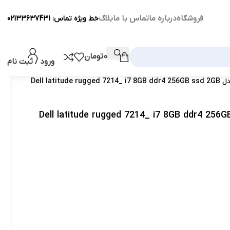
فروشگاه
درباره ما
تماس با ما
بلاگ
خط ویژه تماس: 02133637431
0
تومان
ورود / ثبت نام
 اینچی تاچ چرخشی استوک دل مدل Dell latitude rugged 7214_ i7 8GB ddr4 256GB ssd