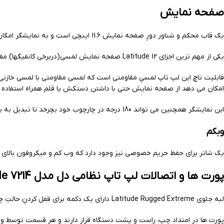
صفحه نمایش
یک قاب محکم و شناور دورِ صفحه نمایش 11.6 اینچی است و به نمایشگر امکان می‌دهد که تا 180 درجه بچرخد. با چرخاندن صفحه و بستن Latitude 12 را میتوانید به یک تبلت محکم یا یک لپ تاپ محکم تبدیل کنید.
یکی از مهم ترین اجزای Latitude 12 صفحه نمایش لمسی(دربرخی کانفیگها) مقاوم 11.6 اینچی (با رزولوشن 1366 در 768 پیکسل) این لپ تاپ است.
قابلیت تاچ این لپ تاپ لمسیِ مقاومتی است که لمسی مقاومتی با لمسی خازن
امکان می دهد از صفحه نمایش حتی با داشتن دستکش یا قلم همراه استفاده کن
این نمایشگر همچنین می تواند 180 درجه در چارچوب خود بچرخد تا تبدیل به یک تبلت فوق العاده مقاوم شود.
وبکم
یک شاتر برای حفظ حریم خصوصی نیز وجود دارد که وب کم و میکروفون بالای 
پورت ها و اتصالات لپ تاپ نظامی دل مدل Latitude 7214
لبه جلوی Latitude Rugged Extreme دارای یک دکمه برای قفل کردنِ حالتِ چرخش صفحه در کنار دو دکمه‌ی تنظیم صدا است.
پورت ها در امتداد چپ، راست و پشت دستگاه قرار دارند و هر قسمت توسط واش