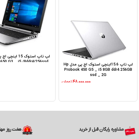
650 G3 _ i5 /8ddr4/256ssd
لپ تاپ 15.6اینچی استوک اچ پی مدل Hp
Probook 450 G5 _ i5 8GB ddr4 256GB
ssd _ 2G
48,000,000
تومان
مشاوره رایگان قبل از خرید
هفت روز مه