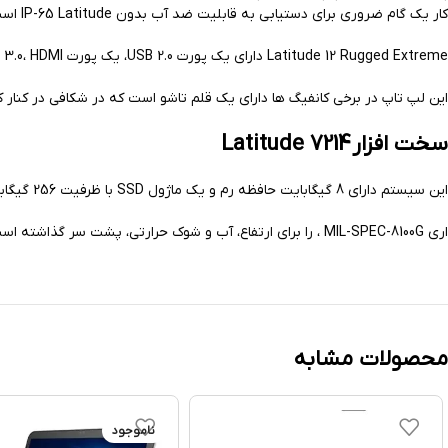
کار یک گام ضروری برای دستیابی به قابلیت ضد آب بدون IP-65 Latitude است.
Latitude 12 Rugged Extreme دارای یک پورت USB 2.0، یک پورت USB 3.0، HDMI، پورت شبکه، VGA، یک پورت سریال، یک اسلات کارت Express و یک خواننده PCMCIA است
این لپ تاپ در برخی کانفیگ ها دارای یک قلم تاشو است که در شکافی در کنار کلید Ctrl قرار دارد که توسط یک طناب فنری مارپیچی متصل ش
سخت افزار Latitude 7214
این سیستم دارای 8 گیگابایت حافظه رم و یک ماژول SSD با ظرفیت 256 گیگابایت است. می‌توانید SSD را با ماژول درایو دیگری تعویض کنید و ارتقا دهید. باتری هم قابل تعویض است و در محفظه خود در زیر شاسی است.
اری MIL-SPEC-8100G ، را برای ارتفاع، آب و شوک حرارتی، پشت سر گذاشته است.
محصولات مشابه
ناموجود