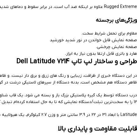
Rugged Extreme علاوه بر اینکه ضد آب است، در برابر سقوط و دماهای شدید نیز مقاوم است. به لطف پردازنده Core-i7 نسل 6 اینتل، 8 گیگابایت رم و 256 گیگابایت SSD، قدرت داخلی مناسبی دارد.
ویژگی‌های برجسته
مقاوم برای تحمل شرایط سخت.
صفحه نمایش قابل خواندن در نور شدید خورشید
صفحه نمایش چرخشی.
هارد و باتری قابل ارتقا بدون نیاز به ابزار.
طراحی و ساختار لپ تاپ Dell Latitude 7214
در این دستگاه خبری از ظرافت، زیبایی و رنگ های زرق و برق دار نیست. و ظ
ظاهر دستگاه هم مشخص است، بدنه دستگاه از سپرهای لاستیکی درشت در گوشه
12 را به سخت‌ترین تبلت/دستگاه نمایشی که تا به حال استفاده کرده‌ام تبدیل کنم. حتی یک شاتر حفظ حریم خصوصی نیز وجود دارد که وب کم و میکروفون را در بالای صفحه نمایش 11.6 اینچی قرار می دهد.
Latitude با ابعاد 31 در 22 در 3.9 سانتی متر و وزن 2.7 کیلوگرم، یک هیولاییه برای خودش و تقریباً از هر لپ‌تاپ 11.6 اینچی دیگری که دیده‌اید بزرگ‌تر و سنگین تر است.
قابلیت مقاومت و پایداری بالا