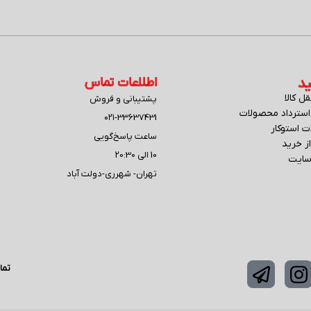
د
اطلاعات تماس
ل کالا
پشتیبانی و فروش
سترداد محصولات
۰۲۱-33637431
ت استوکار
ساعت پاسخ‌گویی
ز خرید
10 الی 20:30
 سایت
تهران- شهرری-دولت آباد
تما