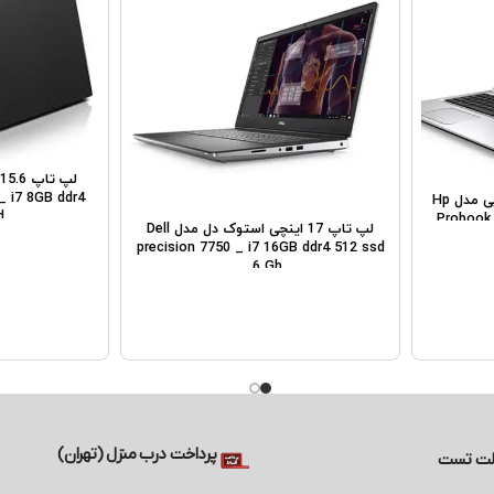
_ i7 8GB ddr4
لپ تاپ استوک 15 اینچی اچ پی مدل Hp
d
Probook 
لپ تاپ 17 اینچی استوک دل مدل Dell
precision 7750 _ i7 16GB ddr4 512 ssd
_ 6 Gb
پرداخت درب منزل (تهران)
لت تست