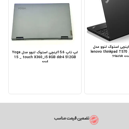
لپ تاپ 15.6اینچی استوک لنوو مدل
lenovo thinkpad T570 
لپ تاپ 15.6اینچی استوک لنوو مدل Yoga
256GB ss
15 _ touch X360_i5 8GB ddr4 512GB
ssd
B
تضمین قیمت مناسب