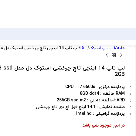
خانه
لپ تاپ استوک
Dell
لپ تاپ 14 اینچی تاچ چرخشی استوک دل مدل Dell latitude rugged 7214_ i7 8GB ddr4 256GB ssd 2GB
لپ تاپ 14
2GB
پردازنده مرکزی
: CPU : i7 6600u
RAM حافظه
: 8GB ddr4
HARDحافظه داخلی
: 256GB ssd m2
صفحه نمایش
: 14.1 اینچ فول اچ دی تاچ چرخشی
پردازنده گرافیکی
: Intel hd
در انبار موجود نمی باشد