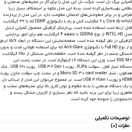
كمپانی بزرگ دل است. شركت دل اين مدل را براي كار در محيط‌های صنعتی و
نظامی بهينه‌سازی كرده است. بدنه اين مدل علاوه بر استحكام، بسيار زيبا
طراحی و در برابر خط‌وخش‌های احتمالی مقاومت دارد. در اين مدل از پردازنده
Core i5-10210U با 6 مگابايت كش و رم با تكنولوژی DDR4 كه تا 32 گيگابایت
قابل ارتقا است استفاده شده است. پردازشگر گرافیکی محصول کمپانی اینتل
مدل INTEL HD از نوع GDDR5 با حافظه 4 گیگابایت هم برای امور پردازشی
گرافیکی در نظر گرفته شده است. صفحه‌نمايش اين دستگاه در ابعاد 15/6 اينج
و از نوع Full HD با تكنولوژی Anti-Glare كه برای استفاده طولانی مدت و بدون
خستگی چشم در نظر گرفته شده است. حافظه‌داخلی متشکل از 250 گیگابایت
SSD M.2 است. وزن اين دستگاه 1.8 كيلوگرم است. در سمت راست اين
دستگاه شيار قفل ، سوكت RJ45 ، پورت USB 3.2 Gen 1 ، پورت USB 2/0 ، جک
هدفون ، شيار Micro-SD 3.0 card reader و در سمت چپ سوكت شارژر، پورت
HDMI و پورت USB 3.2Gen 1 است. در مجموع می‌توان اين مدل از لپ‌تاپ دل
را يک دستگاه صنعتی با بدنه مقاوم و توان كاری بالا برای محيط‌های سخت و
ظاهری زيبا برای اين برند ناميد كه نظر بسياری از كاربران مشكل پسند و
دانشجويان را متوجه خود كرده است.
توضیحات تکمیلی
نظرات (0)