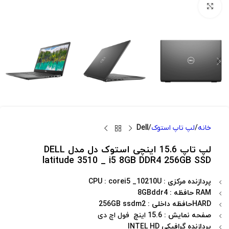
بزرگنمایی تصویر
خانه
لپ تاپ استوک
Dell
لپ تاپ 15.6 اینچی استوک دل مدل DELL
latitude 3510 _ i5 8GB DDR4 256GB SSD
پردازنده مرکزی
: CPU : corei5 _10210U
RAM حافظه
: 8GBddr4
HARDحافظه داخلی
: 256GB ssdm2
صفحه نمایش
: 15.6 اینچ فول اچ دی
پردازنده گرافیکی
INTEL HD