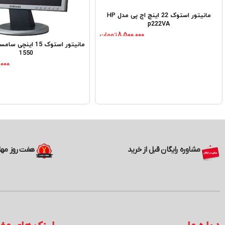
مانیتور استوک 22 اینچ اچ پی مدل HP
p222VA
8,500,000
تومان
1550
,000
مشاوره رایگان قبل از خرید
هفت روز مه