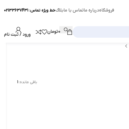
فروشگاه
درباره ما
تماس با ما
بلاگ
خط ویژه تماس: 02133637431
0
تومان
ورود / ثبت نام
باقی مانده:
1