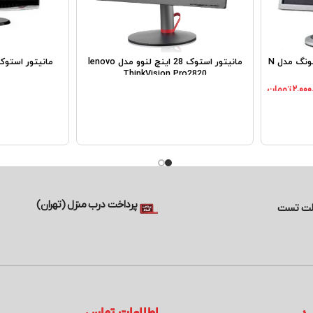
مانیتور استوک 15 اینچی سامسونگ مدل N
مانیتور استوک 28 اینچ لنوو مدل lenovo
ThinkVision Pro2820
2,000
تومان
پرداخت درب منزل (تهران)
لت تست