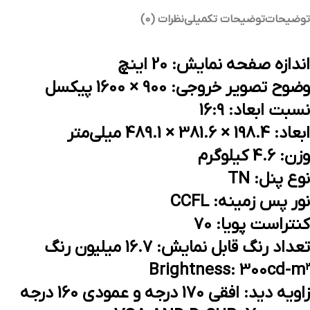
توضیحات
توضیحات تکمیلی
نظرات (0)
اندازه صفحه نمایش: 20 اینچ
وضوح تصویر خروجی: 900 × 1600 پیکسل
نسبت ابعاد: 16:9
ابعاد: 198.4 × 381.6 × 489.1 میلی‌متر
وزن: 4.6 کیلوگرم
نوع پنل: TN
نور پس‌ زمینه: CCFL
کنتراست پویا: 70
تعداد رنگ قابل نمایش: 16.7 میلیون رنگ
Brightness: 300cd-m²
زاویه دید: افقی 170 درجه و عمودی 160 درجه