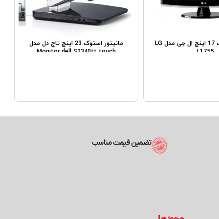
مانیتور استوک 17 اینچ ال جی مدل LG
مانیتور استوک 23 اینچ تاچ دل مدل
Monitor dell S2340tt touch
L1755
تضمین قیمت مناسب