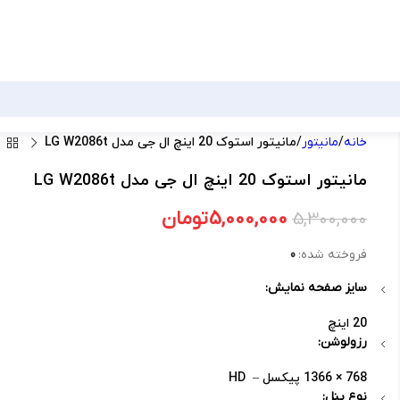
خانه
مانیتور
مانیتور استوک 20 اینچ ال جی مدل LG W2086t
مانیتور استوک 20 اینچ ال جی مدل LG W2086t
5,000,000
تومان
5,300,000
فروخته شده:
0
سایز صفحه نمایش:
20 اینچ
رزولوشن:
768 × 1366 پیکسل – HD
نوع پنل: