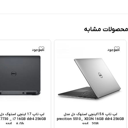
محصولات مشابه
ناموجود
ناموجود
لپ تاپ 15.6اینچی استوک دل مدل
 7730 _ i7 16GB ddr4 256GB
precition 5510_ XEON 16GB ddr4 256GB
ssd _ 6 Gb
ssd _2GB