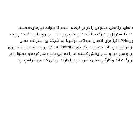
ت ها و درگاه های ارتابطی متنوعی را در بر گرفته است، تا بتواند نیازهای مختلف
کاربران متنوع را رفع نماید. از همان ابتدا 3 عدد پورت usb3.0 در این لپ تاپ حضور دارند، که برای اتصال لپ تاپ به حافظه های جانبی مانند فلش مموری و هارداکسترنال و دیرگ حافظه های خارجی به کار می رود. این 3 عدد پورت
usb بر روی لبه ی چپ لپ تاپ واقع شده اند. دسترسی راحت و سریع به این پورت ها امکان اتصال همزمان چندین دستگاه به لپ تاپ را فراهم آورده است. پورت LAN نیز برای اتصال لپ تاپ توشیبا به شبکه ی اینترنت محلی
استفاده می شود. این پورت بر روی لبه ی راست قرار گرفته و می توان به سادگی لپ تاپ به اینترنت خانگی خود وصل نمود. ورت های تصویری HDMI و VGA نیز در این لپ تاپ حضور دارند، پورت hdmi که تنها پورت مستقل تصویری
 و سی دی و سایر پخش کننده ها را به لپ تاپ وصل کرده و محتوا را بر
کار رفته اند و کارآیی های خاص خود را دارند. زمانی که می خواهید به