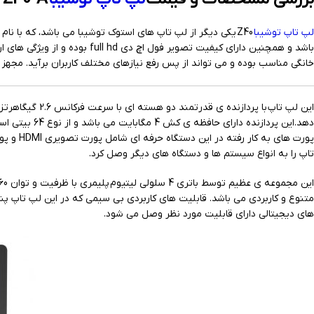
لپ تاپ توشیبا
باشد و همچنین دارای کیفیت تصویر فول اچ دی full hd بوده و از ویژگی های ارتقا دهنده ی کیفیت تصویر بهره می برد.
خانگی مناسب بوده و می تواند از پس رفع نیازهای مختلف کاربران برآید. مجهز بودن به پردازنده ی قدرتمند Core i7 نسل 6th Gen مدل 6600U قدرت و کیفیت و سر
تاپ را به انواع سیستم ها و دستگاه های دیگر وصل کرد.
های دیجیتالی دارای قابلیت مورد نظر وصل می شود.