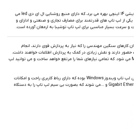
Z40 یکی دیگر از لپ تاپ های استوک توشیبا می باشد، که با نام و مدل Tecra Z40 A تولید شده است. لپ تاپ استوک توشیبا z40 از صفحه نمایشی 14 اینچی بهره می برد، که دارای منبع روشنایی ال ای دی led می
یکی از لپ تاپ های قدرتمند برای مصارف تجاری و صنعتی و ادارای و
 اجرای برنامه های مختلف دارد و می توان کارهای سنگین مهندسی را که نیاز به پردازش قوی دارند، انجام
وع 64 بیتی است. حافظه ی رم 8 گیگابایتی حافظه ی داخلی 256 گیگابایتی نیز در این لپ تاپ حضور دارند و نقش زیادی در کمک به پردازش اطلاعات خواهند داشت.
پورت های به کار رفته در این دستگاه حرفه ای شامل پورت تصویری HDMI و پورت USB 3.0 و پورت VGA و LAN و خروجی هدفون و میکروفون و Memory Card می شود. که تمامی نیازهای شما را مرتفع خواهد ساخت و می توانید لپ
این مجموعه ی عظیم توسط باتری 4 سلولی لیتیوم پلیمری با ظرفیت و توان 60 وات ساعت تغذیه می شود. پلتفرم هوشمند و سیستم عامل به کار رفته در این لپ تاپ ویندوز Windows بوده که دارای رباط کاربری راحت و امکانات
متنوع و کاربردی می باشد. قابلیت های کاربردی بی سیمی که در این لپ تاپ پشتیبانی می شوند، شامل فناوری بلوتوث Bluetooth 4.0 و Fast Ethernet و Gigabit Ethernet و …می شوند که بصورت بی سیم لپ تاپ را به دستگاه