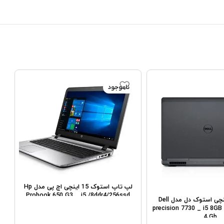
ناموجود
لپ تاپ استوک 15 اینچی اچ پی مدل Hp
Probook 650 G3 _ i5 /8ddr4/256ssd
لپ تاپ 17 اینچی استوک دل مدل Dell
B
precision 7730 _ i5 8GB
4 Gb