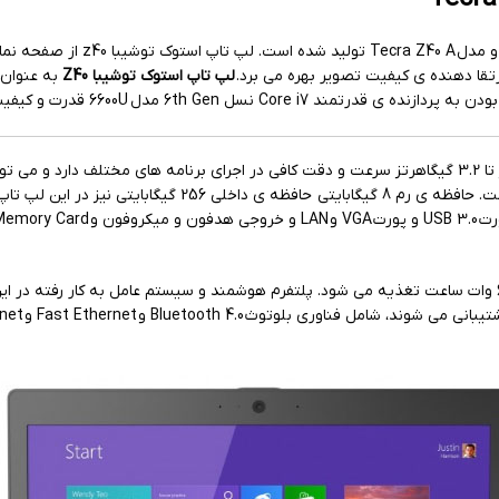
لپ تاپ استوک توشیبا Z40
به عنوان 
عت بسیار مناسبی برای لپ تاپ توشیبا به ارمغان آورده است.
این لپ تاپ با پردازنده ی قدرتمند دو هسته ای با سرعت فرکانس 2.6 گیگاهرتز تا 3.2 گیگاهرتز سرعت و دقت کافی در
دهد.این پردازنده دارای حافظه ی کش 4 مگابایت می باشد و از ن