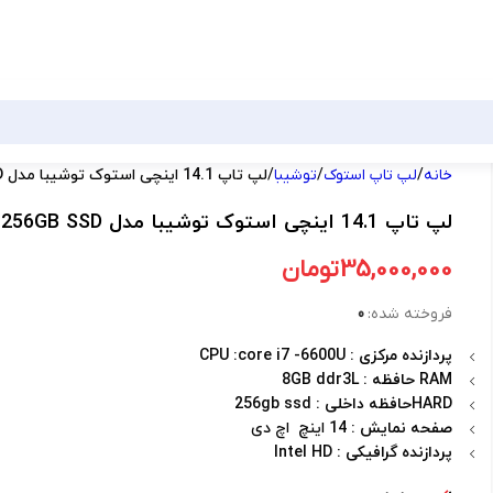
خانه
لپ تاپ استوک
توشیبا
لپ تاپ 14.1 اینچی استوک توشیبا مدل Toshiba tecra Z40-C – i7 8gb DDR3L 256GB SSD
لپ تاپ 14.1 اینچی استوک توشیبا مدل Toshiba tecra Z40-C – i7 8gb DDR3L 256GB SSD
35,000,000
تومان
فروخته شده:
0
پردازنده مرکزی
: CPU :core i7 -6600U
RAM حافظه
: 8GB ddr3L
HARDحافظه داخلی
: 256gb ssd
صفحه نمایش
: 14 اینچ اچ دی
پردازنده گرافیکی
: Intel HD