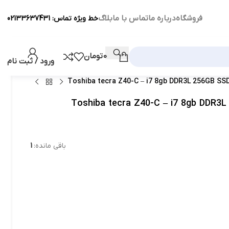
فروشگاه
درباره ما
تماس با ما
بلاگ
خط ویژه تماس: 02133637431
0
تومان
ورود / ثبت نام
باقی مانده:
1