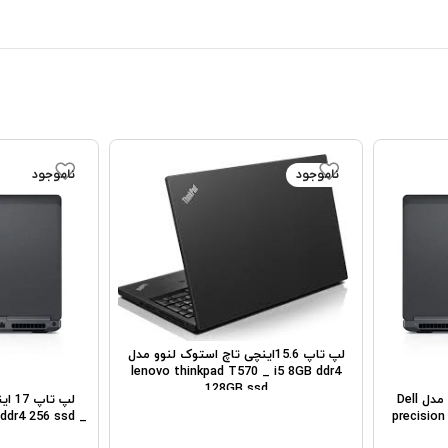
ناموجود
ناموجود
لپ تاپ 15.6اینچی تاچ استوک لنوو مدل
lenovo thinkpad T570 _ i5 8GB ddr4
128GB ssd
لپ تاپ 17 اینچی استوک دل مدل Dell
 ddr4 256 ssd _
precision