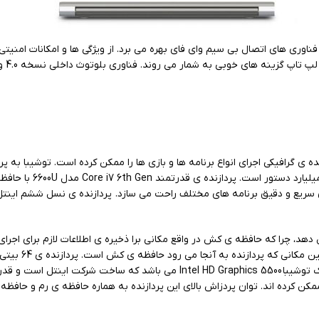
 روند. فناوری بلوتوث داخلی نسخه 4.0 و وای فای از اتصالات بی سیم لپ تاپ استوک توشیبا z40 می باشند.
6 بیتی اینتل core i7 خیال شما را از بابت اجرای سریع و دقیق برنامه های مختلف راحت می سازد. پردا
را افزایش دهد، چرا که حافظه ی کش در واقع مکانی برا ذخیره ی اطلاعات لازم برای
 ممکن کرده اند. توان پردزاش بالای این پردازنده به هماره حافظه ی رم و حافظه 