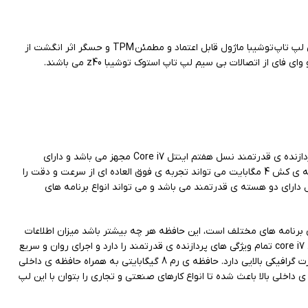
این لپ تاپ از قابلیت اتصال به مودم پشتیبانی نمی کند و به همین منظور از فناوری های اتصال بی سیم وای فای بهره می برد. از ویژگی ها و امکانات امنیتی لپ تاپ توشیبا ماژول قابل اعتماد و مطمئن TPM و حسگر اثر انگشت از
از نظر سخت افزاری قدرتمند بوده و به همراه پردازنده ی گرافیکی اجرای انواع برنامه ها و بازی ها را ممکن کرده است. توشیبا به پردازنده ی قدرتمند نسل هفتم اینتل Core i7 مجهز می باشد و دارای
فرکانس کاری 2.6 GHz تا 3.2 GHz بوده یعنی در هر ثانیه قادر به پردازش 2.6 میلیارد دستور است. پردازنده ی قدرتمند Core i7 6th Gen مدل 6600U با حافظه ی کش 4 مگابایت می تواند تجربه ی فوق العاده ای از سرعت و دقت را
زنده ی نسل ششم اینتل دارای دو هسته ی قدرتمند می باشد و می تواند انواع برنامه های
 اجرای برنامه های مختلف است، این حافظه هر چه بیشتر باشد میزان اطلاعات
بیشتری در خود ذخیره کرده و در نتیجه سرعت پردازش را نیز ارتقا می دهد. اولین مکانی که پردازنده به آنجا می رود حافظه ی کش است. پردازنده ی 64 بیتی core i7 تمام ویژگی های پردازنده ی قدرتمند را دارد و اجرای روان و سریع
برنامه ها را ممکن خواهد کرد. پردازنده ی گرافیکی به کار رفته در لپ تاپ استوک توشیبا Intel HD Graphics 5500 می باشد که ساخت شرکت اینتل است و قدرت گرافیکی بالایی دارد. حافظه ی رم 8 گیگابایتی به همراه حافظه ی داخلی
ی داخلی بالا باعث شده تا انواع کارهای صنعتی و تجاری را بتوان با این لپ