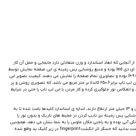
برای کارهای صنعتی و تجاری بوده و از آنجایی که ابعاد استاندارد و وزن متعادلی دارد جابجایی و حمل آن کار
آسانی خواهد بود. از ویژگی های برجسته ی این نمایشگر می توان به فناوری ساخت نمایشگر و کیفیت تصویر آن اشاره کرد. فناوری ساخت نمایشگر لپ تاپ ال ای دی led بوده و منبع روشنایی پس زمینه ی این صفحه نمایش توسط
لامپ های ال ای دی تامین می شود. که علاوه بر درخشندگی بیشتر، کیفیت بالاتر و زاویه دید بیشتری هم دارند.نسبت تصویر در صفحه نمایش لپ تاپ توشیبا 16:9 بوده و تصاویری تمام صفحه را نمایش می دهند. کیفیت تصویر این
لپ تاپ فول اچ دی بوده و تصاویر را با دقت 1080×1920 پیکسل نمایش خواهد داد. که به معنای تماشای دقیق جزئیات تصویر می باشد. میانگین روشنایی در این لپ تاپ برابر 250.6 کاندلا بر متر مربع می باشد، که تصویری روشن و پر
نعکاس نور جلوگیری کرده و کار مردن با این لپ تاپ را حتی در شرایط
صفحه کلید در نظر گرفته شده برای لپ تاپ استوک توشیبا دارای 87 کلید بوده از نور پس زمینه نیز پشتیبانی می کند. کلیدهای این کیبورد 15 میلی متر عرض و 13 میلی متر ارتفاع دارند، اندازه ی استاندارد کلیدها باعث شده تا به
بوردی استاندارد شده است. روشنایی پس زمینه نیز تایپ کردن در محیط های تاریک و بدون نور را
رنگی آبی بوده و به راحتی مکان ماوس را به شما نشان می دهد، همچنین
تاچ پد به کار رفته در این لپ تاپ از قابلیت ها و حرکات چند لمسی پشتیبانی می کند و می تواند به جای ماوس عمل کرده و نیاز کاربران را نیز رفع کند. جالب است بدانید که حسگر اثر انگشت fingerprint در زیر کلیک پد واقع شده