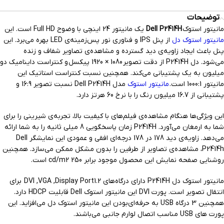
توضیحات
مانیتور استوک
Dell P2414H
یک مانیتور 24 اینچی با وضوح Full HD است. این
مانیتور استوک دل
از پنل IPS و فناوری نور پس‌زمینه‌ی LED بهره می‌برد. این
پنل باعث ایجاد زاویه‌ی دید گسترده و مشاهده‌ی تصاویر شفاف و زنده
می‌شود. دل P2414H از دقت تصویر
1080 × 1920 پیکسل
و کنتراست داینامیک دو
میلیون به یک پشتیبانی می‌کند. همچنین نسبت کنتراست استاتیک این
مانیتور 1000:1 است.
مانیتور استوک
مدل Dell P2414H نسبت تصویر 16:9 و
پشتیبانی از 16.7 میلیون رنگ را با نرخ 60 هرتز دارد.
این ویژگی‌ها هنگام مشاهده‌ی فیلم‌های با کیفیت بالا، تجربه‌ی شیرینی را برای
شما به ارمغان می‌آورد. P2414H زمان پاسخگویی 8 میلی ثانیه را به شما ارائه
می‌دهد. زاویه‌ی دید 178 در 178 درجه‌ای افقی و عمودی این نمایشگر Dell
P2414h، مشاهده‌ی تصاویر از طرفین را بدون مشکل ممکن می‌سازد. همچنین
روشنایی صفحه نمایش این محصول موجود برابر 250 cd/m2 است.
مانیتور استوک دل P2414H دارای درگاه‌های DVI ,VGA ,Display Port1.2 برای
انتقال تصویر است. پورت DVI این مانیتور استوک Dell قابلیت HDCP دارد.
همچنین 3 درگاه USB به حرفه‌ای‌بودن این مانیتور استوک دل می‌افزاید. این
پورت های USB مناسب اتصال لوارم جانبی می‌باشند.