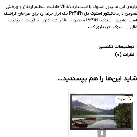
پایه‌ی این مانیتور استوک با استاندارد VESA قابلیت تنظیم ارتفاع و چرخش
عمودی دارد.
مانیتور استوک دل P2414h
یک ابزار حرفه‌ای برای طراحان گرافیک
است. مانیتور استوک P2414h محصول Dell را هم اکنون با قیمت و کیفیت
عالی از استوکار خریداری کنید .
توضیحات تکمیلی
نظرات (0)
شاید این‌ها را هم بپسندید…
ناموجود